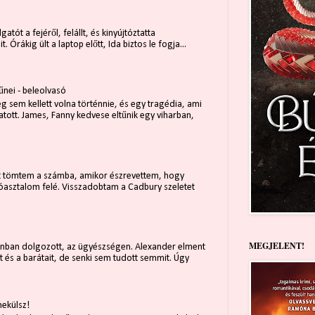
gatót a fejéről, felállt, és kinyújtóztatta
. Órákig ült a laptop előtt, Ida biztos le fogja...
űnei - beleolvasó
 sem kellett volna történnie, és egy tragédia, ami
tott. James, Fanny kedvese eltűnik egy viharban,
t tömtem a számba, amikor észrevettem, hogy
íróasztalom felé. Visszadobtam a Cadbury szeletet
z
MEGJELENT!
nban dolgozott, az ügyészségen. Alexander elment
it és a barátait, de senki sem tudott semmit. Úgy
ekülsz!