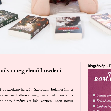
Blogtérkép - E
 múlva megjelenő Lowdeni
 boszorkányhajszát. Szerettem belemerülni a
csatározni Lottie-val meg Tristannel. Ezer apró
zer apró élmény ért írás közben. Ezek közül