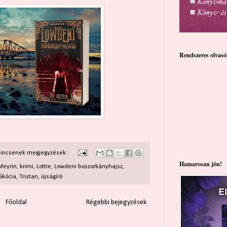
Rendszeres olvas
incsenek megjegyzések:
Hamarosan jön!
Meyrin
,
krimi
,
Lottie
,
Lowdeni boszorkányhajsz
,
Skócia
,
Tristan
,
újságíró
Főoldal
Régebbi bejegyzések