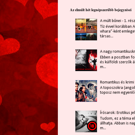
Az elmúlt hét legnépszerűbb bejegyzései
A múlt bűnei - 1. rés
Tíz évvel korábban A
vihara”-ként emleget
társas...
A nagy romantikusk
Ebben a posztban f
és külföldi szerzők á
m...
Romantikus és krimi
A toposzokra (angolu
toposz nem egyenlő a
Írósarok: Erotikus je
Tudom, ez a téma el
állhatja. Abban is 
m...