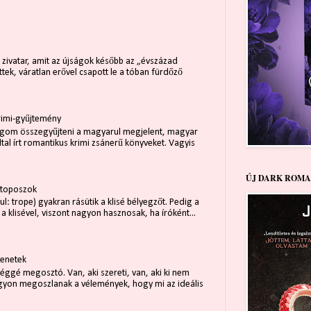
z
 zivatar, amit az újságok később az „évszázad
tek, váratlan erővel csapott le a tóban fürdőző
rimi-gyűjtemény
ogom összegyűjteni a magyarul megjelent, magyar
ltal írt romantikus krimi zsánerű könyveket. Vagyis
ÚJ DARK ROMA
 toposzok
l: trope) gyakran rásütik a klisé bélyegzőt. Pedig a
 klisével, viszont nagyon hasznosak, ha íróként...
lenetek
éggé megosztó. Van, aki szereti, van, aki ki nem
nagyon megoszlanak a vélemények, hogy mi az ideális