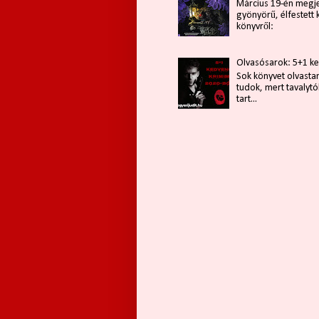
Március 19-én megj
gyönyörű, élfestett 
könyvről:
Olvasósarok: 5+1 k
Sok könyvet olvasta
tudok, mert tavaly
tart...