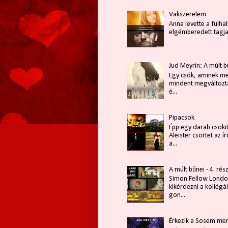
Vakszerelem
Anna levette a fülhall
elgémberedett tagjait
Jud Meyrin: A múlt b
Egy csók, aminek meg
mindent megváltozta
é...
Pipacsok
Épp egy darab csoki
Aleister csörtet az 
a...
A múlt bűnei - 4. rés
Simon Fellow Londo
kikérdezni a kollégá
gon...
Érkezik a Sosem men