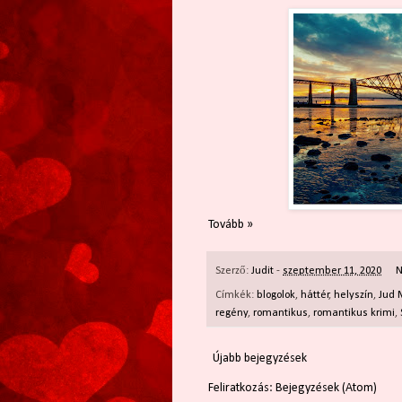
Tovább »
Szerző:
Judit
-
szeptember 11, 2020
N
Címkék:
blogolok
,
háttér
,
helyszín
,
Jud 
regény
,
romantikus
,
romantikus krimi
,
Újabb bejegyzések
Feliratkozás:
Bejegyzések (Atom)