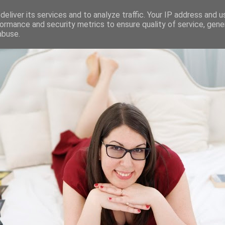
eliver its services and to analyze traffic. Your IP address and 
ormance and security metrics to ensure quality of service, gen
abuse.