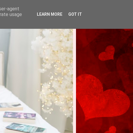
user-agent
erate usage
LEARN MORE
GOT IT