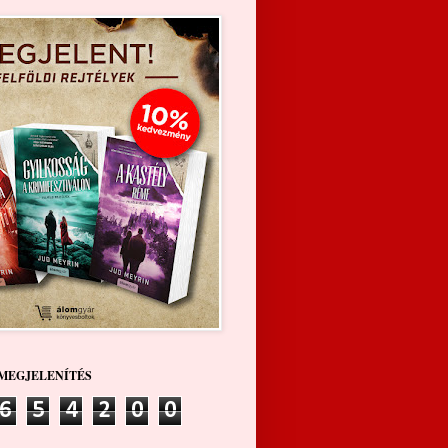
MEGJELENÍTÉS
6
5
4
2
0
0