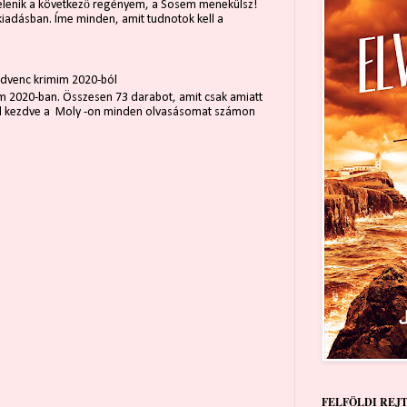
elenik a következő regényem, a Sosem menekülsz!
kiadásban. Íme minden, amit tudnotok kell a
edvenc krimim 2020-ból
m 2020-ban. Összesen 73 darabot, amit csak amiatt
tól kezdve a Moly -on minden olvasásomat számon
FELFÖLDI REJ