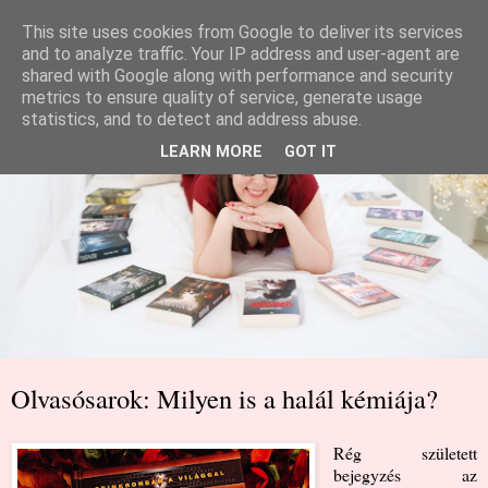
This site uses cookies from Google to deliver its services
and to analyze traffic. Your IP address and user-agent are
shared with Google along with performance and security
metrics to ensure quality of service, generate usage
statistics, and to detect and address abuse.
LEARN MORE
GOT IT
Olvasósarok: Milyen is a halál kémiája?
Rég született
bejegyzés az