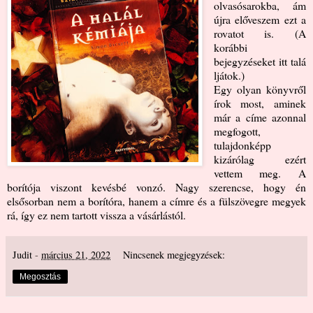
olvasósarokba, ám
újra előveszem ezt a
rovatot is. (A
korábbi
bejegyzéseket
itt
talá
ljátok.)
Egy olyan könyvről
írok most, aminek
már a címe azonnal
megfogott,
tulajdonképp
kizárólag ezért
vettem meg. A
borítója viszont kevésbé vonzó. Nagy szerencse, hogy én
elsősorban nem a borítóra, hanem a címre és a fülszövegre megyek
rá, így ez nem tartott vissza a vásárlástól.
Judit
-
március 21, 2022
Nincsenek megjegyzések:
Megosztás