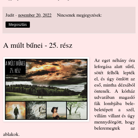
Judit
-
november 20, 2022
Nincsenek megjegyzések:
Megosztás
A múlt bűnei - 25. rész
Az eget néhány óra
leforgása alatt sűrű,
sötét felhők lepték
el, és úgy ömlött az
eső, mintha dézsából
öntenék. A kórház
udvarában magasló
fák lombjába bele-
beletépett a szél,
villám villant és úgy
mennydörgött, hogy
beleremegtek az
ablakok.