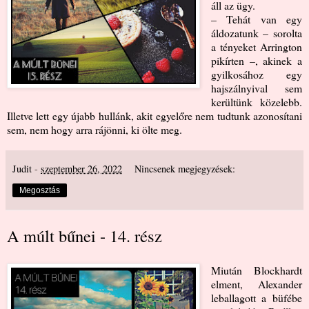
áll az ügy.
– Tehát van egy
áldozatunk – sorolta
a tényeket Arrington
pikírten –, akinek a
gyilkosához egy
hajszálnyival sem
kerültünk közelebb.
Illetve lett egy újabb hullánk, akit egyelőre nem tudtunk azonosítani
sem, nem hogy arra rájönni, ki ölte meg.
Judit
-
szeptember 26, 2022
Nincsenek megjegyzések:
Megosztás
A múlt bűnei - 14. rész
Miután Blockhardt
elment, Alexander
leballagott a büfébe