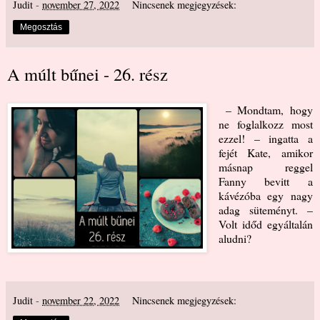
Judit
-
november 27, 2022
Nincsenek megjegyzések:
Megosztás
A múlt bűnei - 26. rész
– Mondtam, hogy
ne foglalkozz most
ezzel! – ingatta a
fejét Kate, amikor
másnap reggel
Fanny bevitt a
kávézóba egy nagy
adag süteményt. –
Volt időd egyáltalán
aludni?
Judit
-
november 22, 2022
Nincsenek megjegyzések: