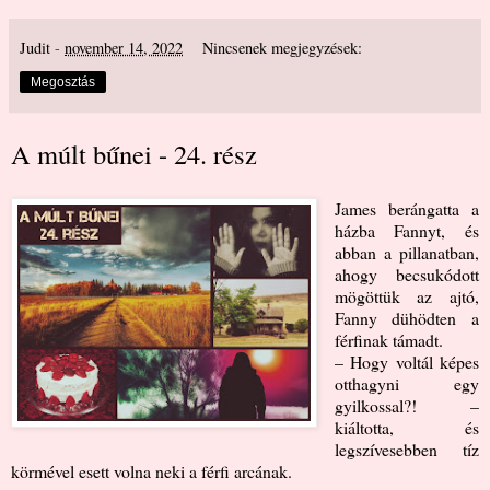
Judit
-
november 14, 2022
Nincsenek megjegyzések:
Megosztás
A múlt bűnei - 24. rész
James berángatta a
házba Fannyt, és
abban a pillanatban,
ahogy becsukódott
mögöttük az ajtó,
Fanny dühödten a
férfinak támadt.
– Hogy voltál képes
otthagyni egy
gyilkossal?! –
kiáltotta, és
legszívesebben tíz
körmével esett volna neki a férfi arcának.