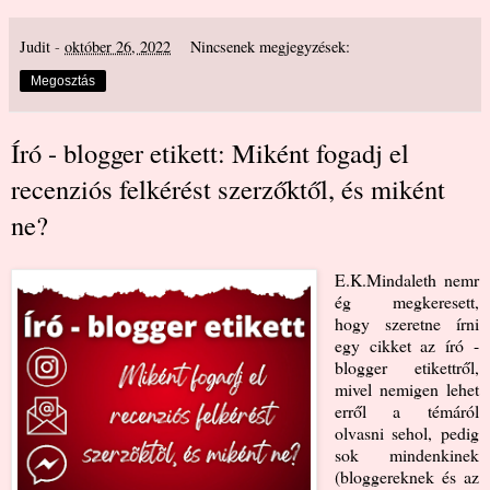
Judit
-
október 26, 2022
Nincsenek megjegyzések:
Megosztás
Író - blogger etikett: Miként fogadj el
recenziós felkérést szerzőktől, és miként
ne?
E.K.Mindaleth
nemr
ég megkeresett,
hogy szeretne írni
egy cikket az író -
blogger etikettről,
mivel nemigen lehet
erről a témáról
olvasni sehol, pedig
sok mindenkinek
(bloggereknek és az