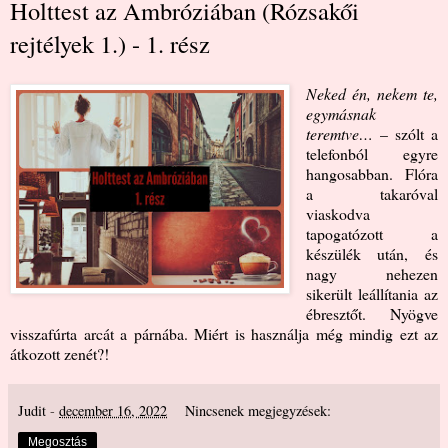
Holttest az Ambróziában (Rózsakői
rejtélyek 1.) - 1. rész
Neked én, nekem te,
egymásnak
teremtve…
– szólt a
telefonból egyre
hangosabban. Flóra
a takaróval
viaskodva
tapogatózott a
készülék után, és
nagy nehezen
sikerült leállítania az
ébresztőt. Nyögve
visszafúrta arcát a párnába. Miért is használja még mindig ezt az
átkozott zenét?!
Judit
-
december 16, 2022
Nincsenek megjegyzések:
Megosztás