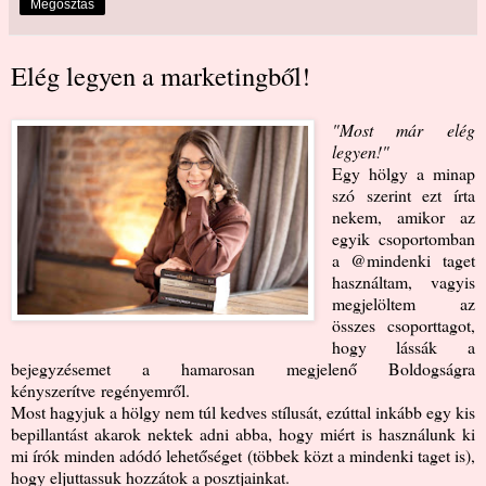
Megosztás
Elég legyen a marketingből!
"Most már elég
legyen!"
Egy hölgy a minap
szó szerint ezt írta
nekem, amikor az
egyik csoportomban
a @mindenki taget
használtam, vagyis
megjelöltem az
összes csoporttagot,
hogy lássák a
bejegyzésemet a hamarosan megjelenő
Boldogságra
kényszerítve
regényemről.
Most hagyjuk a hölgy nem túl kedves stílusát, ezúttal inkább egy kis
bepillantást akarok nektek adni abba, hogy miért is használunk ki
mi írók minden adódó lehetőséget (többek közt a mindenki taget is),
hogy eljuttassuk hozzátok a posztjainkat.