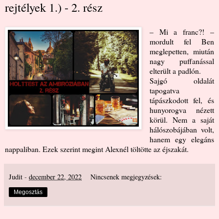
rejtélyek 1.) - 2. rész
– Mi a franc?! –
mordult fel Ben
meglepetten, miután
nagy puffanással
elterült a padlón.
Sajgó oldalát
tapogatva
tápászkodott fel, és
hunyorogva nézett
körül. Nem a saját
hálószobájában volt,
hanem egy elegáns
nappaliban. Ezek szerint megint Alexnél töltötte az éjszakát.
Judit
-
december 22, 2022
Nincsenek megjegyzések:
Megosztás