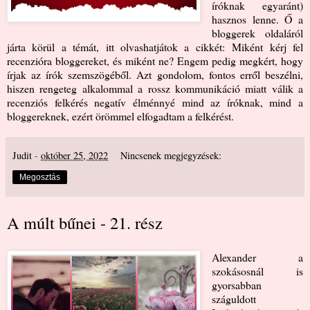
íróknak egyaránt)
hasznos lenne. Ő a
bloggerek oldaláról
járta körül a témát, itt olvashatjátok a cikkét:
Miként kérj fel
recenzióra bloggereket, és miként ne?
Engem pedig megkért, hogy
írjak az írók szemszögéből. Azt gondolom, fontos erről beszélni,
hiszen rengeteg alkalommal a rossz kommunikáció miatt válik a
recenziós felkérés negatív élménnyé mind az íróknak, mind a
bloggereknek, ezért örömmel elfogadtam a felkérést.
Judit
-
október 25, 2022
Nincsenek megjegyzések:
Megosztás
A múlt bűnei - 21. rész
Alexander a
szokásosnál is
gyorsabban
száguldott