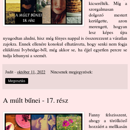
kicserélték. Míg a
szorgalmasan
dolgozó mestert
kerülgette, azon
merengett, hogyan
lesz képes újra
nyugodtan aludni, hisz még fényes nappal is összerezzent a váratlan
zajokra. Ennek ellenére konokul elhatározta, hogy senki nem fogja
elüldözni Ivybridge-ből, még akkor se, ha éjjel egyetlen percre se
tudja lehunyni a szemét.
Judit
-
október 11, 2022
Nincsenek megjegyzések:
Megosztás
A múlt bűnei - 17. rész
Fanny felszisszent,
ahogy a törölköző
hozzáért a mellkasán