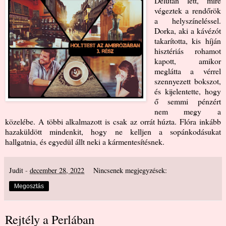
Délután lett, mire
végeztek a rendőrök
a helyszíneléssel.
Dorka, aki a kávézót
takarította, kis híján
hisztériás rohamot
kapott, amikor
meglátta a vérrel
szennyezett bokszot,
és kijelentette, hogy
ő semmi pénzért
nem megy a
közelébe. A többi alkalmazott is csak az orrát húzta. Flóra inkább
hazaküldött mindenkit, hogy ne kelljen a sopánkodásukat
hallgatnia, és egyedül állt neki a kármentesítésnek.
Judit
-
december 28, 2022
Nincsenek megjegyzések:
Megosztás
Rejtély a Perlában