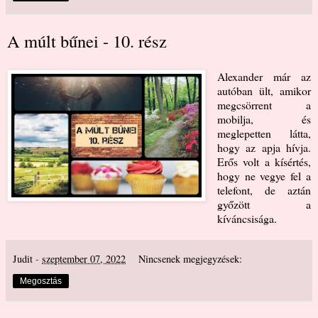
A múlt bűnei - 10. rész
Alexander már az
autóban ült, amikor
megcsörrent a
mobilja, és
meglepetten látta,
hogy az apja hívja.
Erős volt a kísértés,
hogy ne vegye fel a
telefont, de aztán
győzött a
kíváncsisága.
Judit
-
szeptember 07, 2022
Nincsenek megjegyzések:
Megosztás