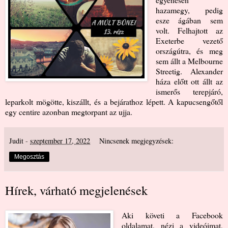
hazamegy, pedig
esze ágában sem
volt. Felhajtott az
Exeterbe vezető
országútra, és meg
sem állt a Melbourne
Streetig. Alexander
háza előtt ott állt az
ismerős terepjáró,
leparkolt mögötte, kiszállt, és a bejárathoz lépett. A kapucsengőtől
egy centire azonban megtorpant az ujja.
Judit
-
szeptember 17, 2022
Nincsenek megjegyzések:
Megosztás
Hírek, várható megjelenések
Aki követi a Facebook
oldalamat, nézi a videóimat,