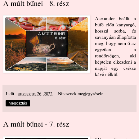
A múlt bűnei - 8. rész
Alexander beállt a
büfé előtt kanyargó,
hosszú sorba, és
savanyúan állapította
meg, hogy nem ő az
egyetlen a
rendőrségen, aki
képtelen elkezdeni a
napját egy csésze
kávé nélkül.
Judit
-
augusztus 26, 2022
Nincsenek megjegyzések:
Megosztás
A múlt bűnei - 7. rész