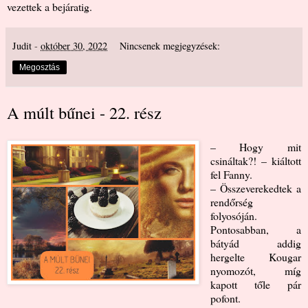
vezettek a bejáratig.
Judit
-
október 30, 2022
Nincsenek megjegyzések:
Megosztás
A múlt bűnei - 22. rész
– Hogy mit
csináltak?! – kiáltott
fel Fanny.
– Összeverekedtek a
rendőrség
folyosóján.
Pontosabban, a
bátyád addig
hergelte Kougar
nyomozót, míg
kapott tőle pár
pofont.