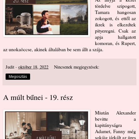
tördelve szipogott,
Tamara hangosan
zokogott, és ettől az
ikrek is elkezdtek
pityeregni. Csak az
apja hallgatott
komoran, és Rupert,
az unokaöccse, akinek általában be sem állt a szája.
Judit
-
október 18, 2022
Nincsenek megjegyzések:
Megosztás
A múlt bűnei - 19. rész
Miután Alexander
bevitte a
kapitányságra
Adamet, Fanny még
sokáig járkált az üres