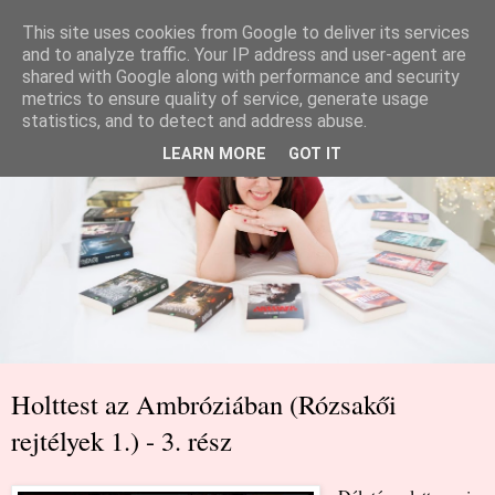
This site uses cookies from Google to deliver its services
and to analyze traffic. Your IP address and user-agent are
shared with Google along with performance and security
metrics to ensure quality of service, generate usage
statistics, and to detect and address abuse.
LEARN MORE
GOT IT
Holttest az Ambróziában (Rózsakői
rejtélyek 1.) - 3. rész