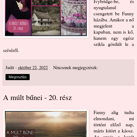
Ivybridge-be, és
nyugtalanul
csengetett be Fanny
házába. Amikor a nő
megjelent a
kapuban, nem is kő,
hanem egy egész
szikla gördült le a
szívéről.
Judit
-
október 22, 2022
Nincsenek megjegyzések:
Megosztás
A múlt bűnei - 20. rész
Fanny alig tudta
elmondani, mi
történt előző nap,
máris kitört a káosz.
Az anyja a kezét