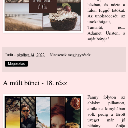
házban, és nézte a
falon függő fotókat.
Az unokaöccsét, az
unokahúgait,
Tamarát, és...
Adamet. Úristen, a
saját bátyja!
Judit
-
október 14, 2022
Nincsenek megjegyzések:
Megosztás
A múlt bűnei - 18. rész
Fanny folyton az
ablakra pillantott,
amikor a konyhában
volt, pedig a törött
üveget már jó
néhány órája