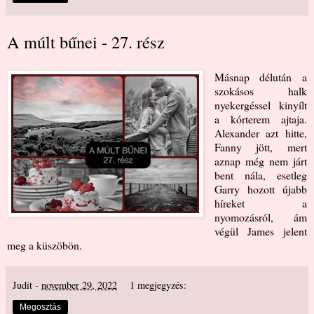
A múlt bűnei - 27. rész
Másnap délután a
szokásos halk
nyekergéssel kinyílt
a kórterem ajtaja.
Alexander azt hitte,
Fanny jött, mert
aznap még nem járt
bent nála, esetleg
Garry hozott újabb
híreket a
nyomozásról, ám
végül James jelent
meg a küszöbön.
Judit
-
november 29, 2022
1 megjegyzés:
Megosztás