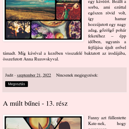
egy kávéért. Beállt a
sorba, ami ezúttal
egészen rövid volt,
így hamar
hozzájutott egy nagy
adag, gőzölgő pohár
feketéhez – épp
időben, ugyanis a
fejfájása újult erővel
támadt. Míg kávéval a kezében visszafelé baktatott az irodájába,
összefutott Anna Ruzovskyval.
Judit
-
szeptember 21, 2022
Nincsenek megjegyzések:
Megosztás
A múlt bűnei - 13. rész
Fanny azt füllentette
Kate-nek, hogy
egyenesen