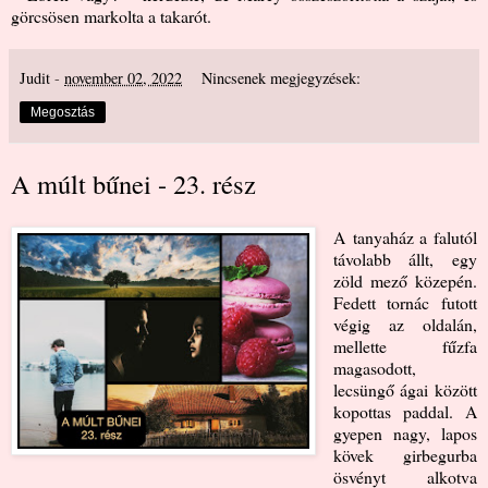
görcsösen markolta a takarót.
Judit
-
november 02, 2022
Nincsenek megjegyzések:
Megosztás
A múlt bűnei - 23. rész
A
tanyaház a falutól
távolabb állt, egy
zöld mező közepén.
Fedett tornác futott
végig az oldalán,
mellette fűzfa
magasodott,
lecsüngő ágai között
kopottas paddal. A
gyepen nagy, lapos
kövek girbegurba
ösvényt alkotva