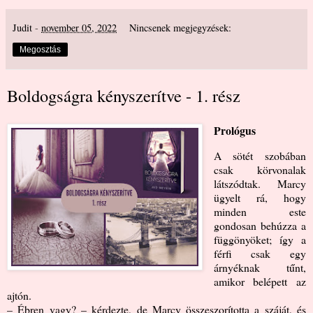
Judit
-
november 05, 2022
Nincsenek megjegyzések:
Megosztás
Boldogságra kényszerítve - 1. rész
Prológus
A sötét szobában
csak körvonalak
látszódtak. Marcy
ügyelt rá, hogy
minden este
gondosan behúzza a
függönyöket; így a
férfi csak egy
árnyéknak tűnt,
amikor belépett az
ajtón.
– Ébren vagy? – kérdezte, de Marcy összeszorította a száját, és