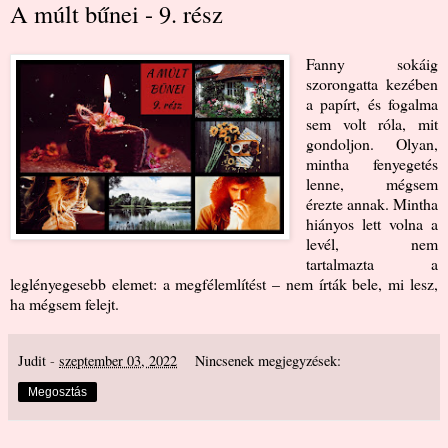
A múlt bűnei - 9. rész
Fanny sokáig
szorongatta kezében
a papírt, és fogalma
sem volt róla, mit
gondoljon. Olyan,
mintha fenyegetés
lenne, mégsem
érezte annak. Mintha
hiányos lett volna a
levél, nem
tartalmazta a
leglényegesebb elemet: a megfélemlítést – nem írták bele, mi lesz,
ha mégsem felejt.
Judit
-
szeptember 03, 2022
Nincsenek megjegyzések:
Megosztás