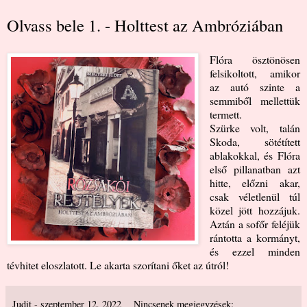
Olvass bele 1. - Holttest az Ambróziában
Flóra ösztönösen
felsikoltott, amikor
az autó szinte a
semmiből mellettük
termett.
Szürke volt, talán
Skoda, sötétített
ablakokkal, és Flóra
első pillanatban azt
hitte, előzni akar,
csak véletlenül túl
közel jött hozzájuk.
Aztán a sofőr feléjük
rántotta a kormányt,
és ezzel minden
tévhitet eloszlatott. Le akarta szorítani őket az útról!
Judit
-
szeptember 12, 2022
Nincsenek megjegyzések: