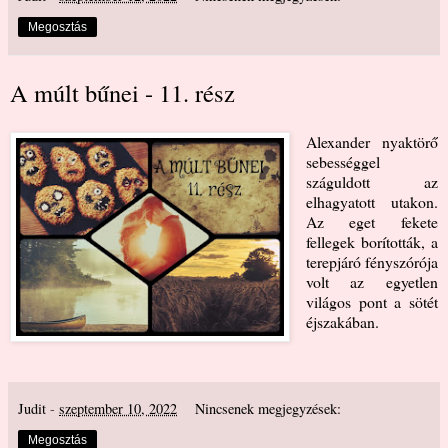
Megosztás
A múlt bűnei - 11. rész
Alexander nyaktörő
sebességgel
száguldott az
elhagyatott utakon.
Az eget fekete
fellegek borították, a
terepjáró fényszórója
volt az egyetlen
világos pont a sötét
éjszakában.
Judit
-
szeptember 10, 2022
Nincsenek megjegyzések:
Megosztás