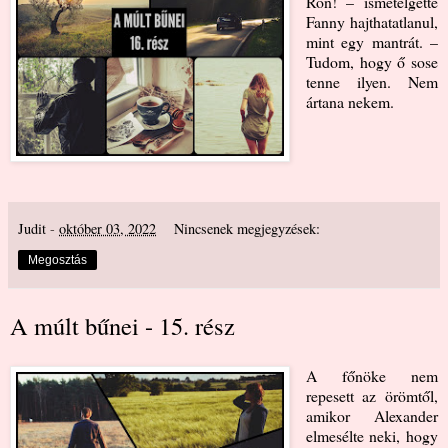
Ron! – ismételgette
Fanny hajthatatlanul,
mint egy mantrát. –
Tudom, hogy ő sose
tenne ilyen. Nem
ártana nekem.
Judit
-
október 03, 2022
Nincsenek megjegyzések:
Megosztás
A múlt bűnei - 15. rész
A főnöke nem
repesett az örömtől,
amikor Alexander
elmesélte neki, hogy