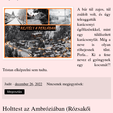
A bár túl zajos, túl
zsúfolt volt, és úgy
teleaggatták
karácsonyi
égőfüzérekkel, mint
egy túldíszített
karácsonyfát. Még a
neve is olyan
röhejesnek tűnt.
Perla... Ki a fene
nevez el gyöngynek
egy kocsmát?!
Tristan elképzelni sem tudta.
Judit
-
december 26, 2022
Nincsenek megjegyzések:
Megosztás
Holttest az Ambróziában (Rózsakői