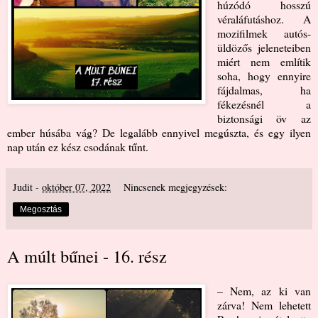
húzódó hosszú
véraláfutáshoz. A
mozifilmek autós-
üldözős jeleneteiben
miért nem említik
soha, hogy ennyire
fájdalmas, ha
fékezésnél a
biztonsági öv az
ember húsába vág? De legalább ennyivel megúszta, és egy ilyen
nap után ez kész csodának tűnt.
Judit
-
október 07, 2022
Nincsenek megjegyzések:
Megosztás
A múlt bűnei - 16. rész
– Nem, az ki van
zárva! Nem lehetett