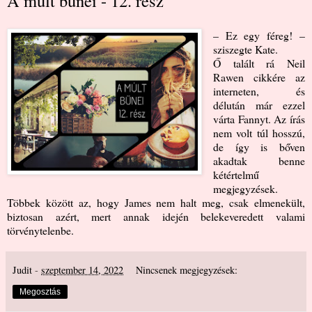
A múlt bűnei - 12. rész
– Ez egy féreg! –
sziszegte Kate.
Ő talált rá Neil
Rawen cikkére az
interneten, és
délután már ezzel
várta Fannyt. Az írás
nem volt túl hosszú,
de így is bőven
akadtak benne
kétértelmű
megjegyzések.
Többek között az, hogy James nem halt meg, csak elmenekült,
biztosan azért, mert annak idején belekeveredett valami
törvénytelenbe.
Judit
-
szeptember 14, 2022
Nincsenek megjegyzések:
Megosztás