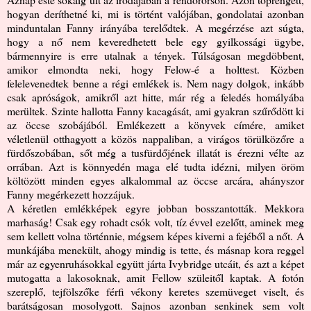
hogyan deríthetné ki, mi is történt valójában, gondolatai azonban
minduntalan Fanny irányába terelődtek. A megérzése azt súgta,
hogy a nő nem keveredhetett bele egy gyilkossági ügybe,
bármennyire is erre utalnak a tények. Túlságosan megdöbbent,
amikor elmondta neki, hogy Felow-é a holttest. Közben
felelevenedtek benne a régi emlékek is. Nem nagy dolgok, inkább
csak apróságok, amikről azt hitte, már rég a feledés homályába
merültek. Szinte hallotta Fanny kacagását, ami gyakran szűrődött ki
az öccse szobájából. Emlékezett a könyvek címére, amiket
véletlenül otthagyott a közös nappaliban, a virágos törülközőre a
fürdőszobában, sőt még a tusfürdőjének illatát is érezni vélte az
orrában. Azt is könnyedén maga elé tudta idézni, milyen öröm
költözött minden egyes alkalommal az öccse arcára, ahányszor
Fanny megérkezett hozzájuk.
A kéretlen emlékképek egyre jobban bosszantották. Mekkora
marhaság! Csak egy rohadt csók volt, tíz évvel ezelőtt, aminek meg
sem kellett volna történnie, mégsem képes kiverni a fejéből a nőt. A
munkájába menekült, ahogy mindig is tette, és másnap kora reggel
már az egyenruhásokkal együtt járta Ivybridge utcáit, és azt a képet
mutogatta a lakosoknak, amit Fellow szüleitől kaptak. A fotón
szereplő, tejfölszőke férfi vékony keretes szemüveget viselt, és
barátságosan mosolygott. Sajnos azonban senkinek sem volt