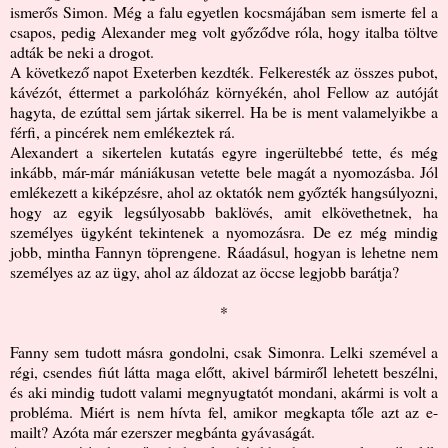
ismerős Simon. Még a falu egyetlen kocsmájában sem ismerte fel a
csapos, pedig Alexander meg volt győződve róla, hogy italba töltve
adták be neki a drogot.
A következő napot Exeterben kezdték. Felkeresték az összes pubot,
kávézót, éttermet a parkolóház környékén, ahol Fellow az autóját
hagyta, de ezúttal sem jártak sikerrel. Ha be is ment valamelyikbe a
férfi, a pincérek nem emlékeztek rá.
Alexandert a sikertelen kutatás egyre ingerültebbé tette, és még
inkább, már-már mániákusan vetette bele magát a nyomozásba. Jól
emlékezett a kiképzésre, ahol az oktatók nem győzték hangsúlyozni,
hogy az egyik legsúlyosabb baklövés, amit elkövethetnek, ha
személyes ügyként tekintenek a nyomozásra. De ez még mindig
jobb, mintha Fannyn töprengene. Ráadásul, hogyan is lehetne nem
személyes az az ügy, ahol az áldozat az öccse legjobb barátja?
*
Fanny sem tudott másra gondolni, csak Simonra. Lelki szemével a
régi, csendes fiút látta maga előtt, akivel bármiről lehetett beszélni,
és aki mindig tudott valami megnyugtatót mondani, akármi is volt a
probléma. Miért is nem hívta fel, amikor megkapta tőle azt az e-
mailt? Azóta már ezerszer megbánta gyávaságát.