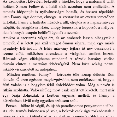
Az azonosítást követően bekerült a hírekbe, hogy a malomnál talált
holttest Simon Fellow-é, a halál okát azonban nem említették. A
temetés időpontját is nyilvánosságra hozták, és hosszú tépelődés
után Fanny úgy döntött, elmegy. A szertartást az exeteri temetőben
tartották. Fanny a háttérbe húzódva állt, elrejtőzve a napszemüvege
mögött, és letaglózva nézte, ahogy leeresztik a koporsót a mélybe,
de a könnyek csupán belülről égették a szemét.
Amikor a szertartás véget ért, és az emberek lassan elhagyták a
temetőt, ő is letett pár szál virágot Simon sírjára, majd egy másik
nyughely felé indult. A fehér márvány fejfára írt név összefolyt a
szeme előtt, miközben elrendezte a virágokat, amiket hozott.
Bárcsak végre elfelejthetne mindent! A rózsák harsány vöröse
durván elütött a márvány fehérségétől. Nem bírta sokáig nézni,
inkább visszasietett az autójához.
– Minden rendben, Fanny? – kérdezte tőle aznap délután Ron
tétován. Ő ezen egészen megle¬pő¬dött, nem emlékezett rá, hogy a
férfi valaha is a hogyléte felől érdeklődött volna. Még a nevén is
ritkán szólította. Valószínűleg most csak azért tett kivételt, mert már
egy órája dolgoztak a kertben egymás mellett, és Fanny a
köszönésen kívül még egyetlen szót sem szólt.
– Persze – bökte ki végül, és újabb paradicsomot pottyantott a tálba.
Az idei termés különösen jó volt, a bokrok csak úgy roskadoztak a
piros és a sárga különböző árnyalataiban pompázó zöldségek súlya