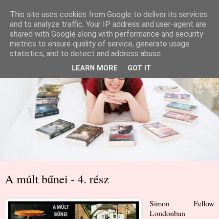
This site uses cookies from Google to deliver its services
and to analyze traffic. Your IP address and user-agent are
shared with Google along with performance and security
metrics to ensure quality of service, generate usage
statistics, and to detect and address abuse.
LEARN MORE
GOT IT
A múlt bűnei - 4. rész
Simon Fellow
Londonban