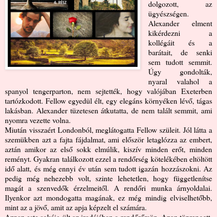
dolgozott, az
ügyészségen.
Alexander elment
kikérdezni a
kollégáit és a
barátait, de senki
sem tudott semmit.
Úgy gondolták,
nyaral valahol a
spanyol tengerparton, nem sejtették, hogy valójában Exeterben
tartózkodott. Fellow egyedül élt, egy elegáns környéken lévő, tágas
lakásban. Alexander tüzetesen átkutatta, de nem talált semmit, ami
nyomra vezette volna.
Miután visszaért Londonból, meglátogatta Fellow szüleit. Jól látta a
szemükben azt a fajta fájdalmat, ami először letaglózza az embert,
aztán amikor az első sokk elmúlik, kiszív minden erőt, minden
reményt. Gyakran találkozott ezzel a rendőrség kötelékében eltöltött
idő alatt, és még ennyi év után sem tudott igazán hozzászokni. Az
pedig még nehezebb volt, szinte lehetetlen, hogy függetlenítse
magát a szenvedők érzelmeitől. A rendőri munka árnyoldalai.
Ilyenkor azt mondogatta magának, ez még mindig elviselhetőbb,
mint az a jövő, amit az apja képzelt el számára.
Aznap este sokáig ült az irodájában a rendőrőrsön. Azon töprengett,