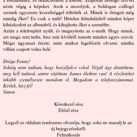
nézte végig a képeket. Azok a mosolyok, a boldogan csillogó
szemek egyszerre keserűséggel töltötték el. Minek is őrizgeti még
mindig őket? Ez csak a múlt! Hirtelen felindulásból minden képet
kihúzkodott az albumból, és kihajította őket a szemétbe.
Aztán a telefonjáért nyúlt, és megnyitotta az e-mailt. Hogy minek,
azt maga sem tudta, hisz már kívülről ismerte minden egyes szavát.
Mégis ugyanazt érezte, mint amikor legelőször olvasta: mintha
villám csapott volna belé.
Drága Fanny!
Sokáig nem tudtam, hogy beszéljek-e veled. Végül úgy döntöttem,
meg kell tudnod, amire rájöttem. James életben van! A részleteket
inkább személyesen mondom el. Megadom a telefonszámomat.
Kérlek, hívj fel!
Simon
Következő rész
Előző rész
Legyél az oldalam rendszeres olvasója, hogy soha ne maradj le az
új bejegyzésekről:
Feliratkozás