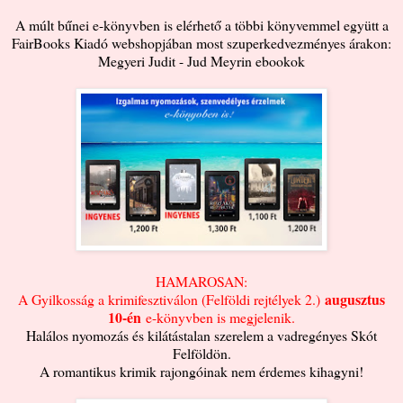
A múlt bűnei e-könyvben is elérhető a többi könyvemmel együtt a
FairBooks Kiadó webshopjában most szuperkedvezményes árakon:
Megyeri Judit - Jud Meyrin ebookok
HAMAROSAN:
augusztus
A Gyilkosság a krimifesztiválon (Felföldi rejtélyek 2.)
10-én
e-könyvben is megjelenik.
Halálos nyomozás és kilátástalan szerelem a vadregényes Skót
Felföldön.
A romantikus krimik rajongóinak nem érdemes kihagyni!