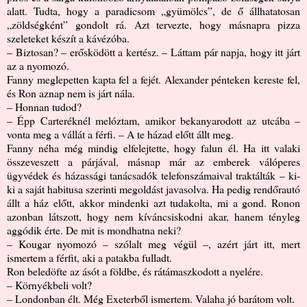
alatt. Tudta, hogy a paradicsom „gyümölcs”, de ő állhatatosan
„zöldségként” gondolt rá. Azt tervezte, hogy másnapra pizza
szeleteket készít a kávézóba.
– Biztosan? – erősködött a kertész. – Láttam pár napja, hogy itt járt
az a nyomozó.
Fanny meglepetten kapta fel a fejét. Alexander pénteken kereste fel,
és Ron aznap nem is járt nála.
– Honnan tudod?
– Épp Carteréknél melóztam, amikor bekanyarodott az utcába –
vonta meg a vállát a férfi. – A te házad előtt állt meg.
Fanny néha még mindig elfelejtette, hogy falun él. Ha itt valaki
összeveszett a párjával, másnap már az emberek válóperes
ügyvédek és házassági tanácsadók telefonszámaival traktálták – ki-
ki a saját habitusa szerinti megoldást javasolva. Ha pedig rendőrautó
állt a ház előtt, akkor mindenki azt tudakolta, mi a gond. Ronon
azonban látszott, hogy nem kíváncsiskodni akar, hanem tényleg
aggódik érte. De mit is mondhatna neki?
– Kougar nyomozó – szólalt meg végül –, azért járt itt, mert
ismertem a férfit, aki a patakba fulladt.
Ron beledöfte az ásót a földbe, és rátámaszkodott a nyelére.
– Környékbeli volt?
– Londonban élt. Még Exeterből ismertem. Valaha jó barátom volt.