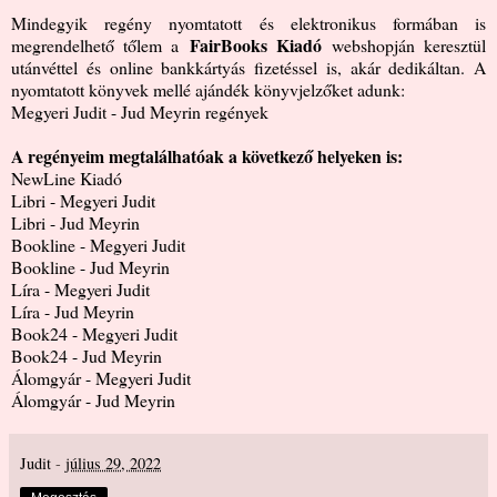
Mindegyik regény nyomtatott és elektronikus formában is
FairBooks Kiadó
megrendelhető tőlem a
webshopján keresztül
utánvéttel és online bankkártyás fizetéssel is, akár dedikáltan. A
nyomtatott könyvek mellé ajándék könyvjelzőket adunk:
Megyeri Judit - Jud Meyrin regények
A regényeim megtalálhatóak a következő helyeken is:
NewLine Kiadó
Libri - Megyeri Judit
Libri - Jud Meyrin
Bookline - Megyeri Judit
Bookline - Jud Meyrin
Líra - Megyeri Judit
Líra - Jud Meyrin
Book24 - Megyeri Judit
Book24 - Jud Meyrin
Álomgyár - Megyeri Judit
Álomgyár - Jud Meyrin
Judit
-
július 29, 2022