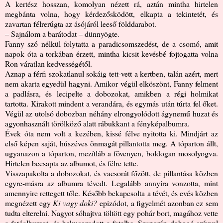
A kertész hosszan, komolyan nézett rá, aztán mintha hirtelen
megbánta volna, hogy kérdezősködött, elkapta a tekintetét, és
zavartan félrerúgta az ásójáról leeső földdarabot.
– Sajnálom a barátodat – dünnyögte.
Fanny szó nélkül folytatta a paradicsomszedést, de a csomó, amit
napok óta a torkában érzett, mintha kicsit kevésbé fojtogatta volna
Ron váratlan kedvességétől.
Aznap a férfi szokatlanul sokáig tett-vett a kertben, talán azért, mert
nem akarta egyedül hagyni. Amikor végül elköszönt, Fanny felment
a padlásra, és lecipelte a dobozokat, amikben a régi holmikat
tartotta. Kirakott mindent a verandára, és egymás után túrta fel őket.
Végül az utolsó dobozban néhány elrongyolódott ágynemű huzat és
agyonhasznált törölköző alatt rábukkant a fényképalbumra.
Évek óta nem volt a kezében, kissé félve nyitotta ki. Mindjárt az
első képen saját, húszéves önmagát pillantotta meg. A tóparton állt,
ugyanazon a tóparton, mezítláb a fövenyen, boldogan mosolyogva.
Hirtelen becsapta az albumot, és félre tette.
Visszapakolta a dobozokat, és vacsorát főzött, de pillantása közben
egyre-másra az albumra tévedt. Legalább annyira vonzotta, mint
amennyire rettegett tőle. Később bekapcsolta a tévét, és evés közben
megnézett egy
Ki vagy doki?
epizódot, a figyelmét azonban ez sem
tudta elterelni. Nagyot sóhajtva töltött egy pohár bort, magához vette
a fotóalbumot, és bekucorodott a fotelbe. Szaporán dobogó szívvel