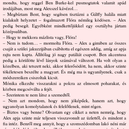
mondta, hogy reggel Ben Burke-kel pusmogtatok valamit apád
irodájában, most meg Alexszel kávézol…
– Megbíztam Bent, hogy segítsen tisztázni a Gálffy halála miatt
kialakult helyzetet – fogalmazott Flóra némileg ködösen. – Alex
pedig besegít. Egyébként mindkettőjükkel egy osztályba jártam
középsuliban.
– Hogy te mekkora mázlista vagy, Flóra!
– Nem is tudom… – mormolta Flóra. – Alex a gimiben az összes
csaját a szülei jakuzzijában csábította el egészen addig, amíg az apja
rajta nem kapta. Állítólag jó nagy patáliát csapott. Ben akcentusa
pedig a körülötte lévő lányok számával változott. Ha volt olyan a
közelben, aki tetszett neki, akkor felerősödött, ha nem, akkor szinte
tökéletesen beszélte a magyart. És még ma is ugyanilyenek, csak a
módszereiken csiszoltak kicsit.
Mónika elkezdte visszarakni a polcra az elmosott poharakat, és
közben megcsóválta a fejét.
– Szerintem te nem látsz a szemedtől.
– Nem azt mondom, hogy nem jóképűek, hanem azt, hogy
ugyanolyan komolytalanok és felelőtlenek, mint régen.
– Biztos vagy benne? Olvastam egy cikket a neten nemrég, hogy
Alex apja szinte már teljesen visszavonult az üzlettől, és mindent a
fia intéz. Benről meg annyit, hogy a szomszédomban lakó néni már