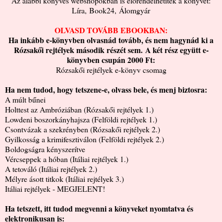
Az alábbi könyves webshopokban is előrendelhetitek a könyvet:
Líra
,
Book24
,
Álomgyár
OLVASD TOVÁBB EBOOKBAN:
Ha inkább e-könyvben olvasnád tovább, és nem hagynád ki a
Rózsakői rejtélyek második részét sem.
A két rész együtt e-
könyvben csupán 2000 Ft:
Rózsakői rejtélyek e-könyv csomag
Ha nem tudod, hogy tetszene-e, olvass bele, és menj biztosra:
A múlt bűnei
Holttest az Ambróziában (Rózsakői rejtélyek 1.)
Lowdeni boszorkányhajsza (Felföldi rejtélyek 1.)
Csontvázak a szekrényben (Rózsakői rejtélyek 2.)
Gyilkosság a krimifesztiválon (Felföldi rejtélyek 2.)
Boldogságra kényszerítve
Vércseppek a hóban (Itáliai rejtélyek 1.)
A tetováló (Itáliai rejtélyek 2.)
Mélyre ásott titkok (Itáliai rejtélyek 3.)
Itáliai rejtélyek - MEGJELENT!
Ha tetszett, itt tudod megvenni a könyveket nyomtatva és
elektronikusan is: