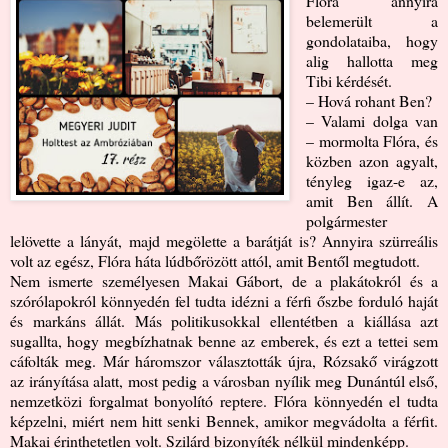
Flóra annyira
belemerült a
gondolataiba, hogy
alig hallotta meg
Tibi kérdését.
– Hová rohant Ben?
– Valami dolga van
– mormolta Flóra, és
közben azon agyalt,
tényleg igaz-e az,
amit Ben állít. A
polgármester
lelövette a lányát, majd megölette a barátját is? Annyira szürreális
volt az egész, Flóra háta lúdbőrözött attól, amit Bentől megtudott.
Nem ismerte személyesen Makai Gábort, de a plakátokról és a
szórólapokról könnyedén fel tudta idézni a férfi őszbe forduló haját
és markáns állát. Más politikusokkal ellentétben a kiállása azt
sugallta, hogy megbízhatnak benne az emberek, és ezt a tettei sem
cáfolták meg. Már háromszor választották újra, Rózsakő virágzott
az irányítása alatt, most pedig a városban nyílik meg Dunántúl első,
nemzetközi forgalmat bonyolító reptere. Flóra könnyedén el tudta
képzelni, miért nem hitt senki Bennek, amikor megvádolta a férfit.
Makai érinthetetlen volt. Szilárd bizonyíték nélkül mindenképp.