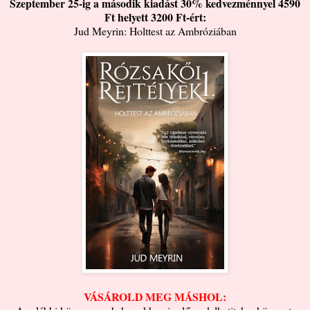
Szeptember 25-ig a második kiadást 30% kedvezménnyel 4590
Ft helyett 3200 Ft-ért:
Jud Meyrin: Holttest az Ambróziában
VÁSÁROLD MEG MÁSHOL: