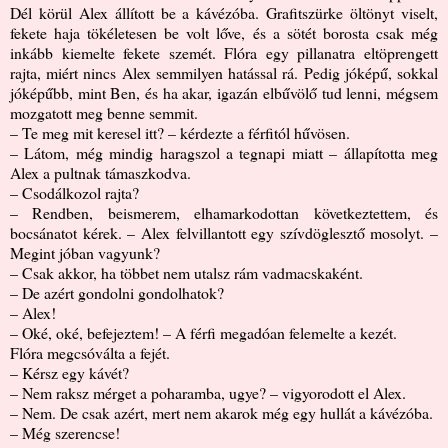
Dél körül Alex állított be a kávézóba. Grafitszürke öltönyt viselt,
fekete haja tökéletesen be volt lőve, és a sötét borosta csak még
inkább kiemelte fekete szemét. Flóra egy pillanatra eltöprengett
rajta, miért nincs Alex semmilyen hatással rá. Pedig jóképű, sokkal
jóképűbb, mint Ben, és ha akar, igazán elbűvölő tud lenni, mégsem
mozgatott meg benne semmit.
– Te meg mit keresel itt? – kérdezte a férfitól hűvösen.
– Látom, még mindig haragszol a tegnapi miatt – állapította meg
Alex a pultnak támaszkodva.
– Csodálkozol rajta?
– Rendben, beismerem, elhamarkodottan következtettem, és
bocsánatot kérek. – Alex felvillantott egy szívdöglesztő mosolyt. –
Megint jóban vagyunk?
– Csak akkor, ha többet nem utalsz rám vadmacskaként.
– De azért gondolni gondolhatok?
– Alex!
– Oké, oké, befejeztem! – A férfi megadóan felemelte a kezét.
Flóra megcsóválta a fejét.
– Kérsz egy kávét?
– Nem raksz mérget a poharamba, ugye? – vigyorodott el Alex.
– Nem. De csak azért, mert nem akarok még egy hullát a kávézóba.
– Még szerencse!