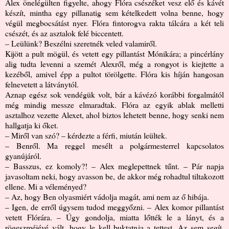
Alex önelégülten figyelte, ahogy Flóra csészéket vesz elő és kávét
készít, mintha egy pillanatig sem kételkedett volna benne, hogy
végül megbocsátást nyer. Flóra fintorogva rakta tálcára a két teli
csészét, és az asztalok felé biccentett.
– Leülünk? Beszélni szeretnék veled valamiről.
Kijött a pult mögül, és vetett egy pillantást Mónikára; a pincérlány
alig tudta levenni a szemét Alexről, még a rongyot is kiejtette a
kezéből, amivel épp a pultot törölgette. Flóra kis híján hangosan
felnevetett a látványtól.
Aznap egész sok vendégük volt, bár a kávézó korábbi forgalmától
még mindig messze elmaradtak. Flóra az egyik ablak melletti
asztalhoz vezette Alexet, ahol biztos lehetett benne, hogy senki nem
hallgatja ki őket.
– Miről van szó? – kérdezte a férfi, miután leültek.
– Benről. Ma reggel mesélt a polgármesterrel kapcsolatos
gyanújáról.
– Basszus, ez komoly?! – Alex meglepettnek tűnt. – Pár napja
javasoltam neki, hogy avasson be, de akkor még rohadtul tiltakozott
ellene. Mi a véleményed?
– Az, hogy Ben olyasmiért vádolja magát, ami nem az ő hibája.
– Igen, de erről úgysem tudod meggyőzni. – Alex komor pillantást
vetett Flórára. – Úgy gondolja, miatta lőtték le a lányt, és a
rögeszméjévé vált, hogy le kell buktatnia a tettest. Az sem segít,