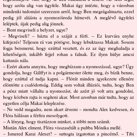
hogy azóta alig van ügyfele. Makai úgy intézte, hogy a városban
mindenki tudomást szerezzen arról, hogy Ben megrágalmazta, ezzel
pedig jól aláásta a nyomozóiroda hírnevét. A meglévő ügyfelei
leléptek, újak pedig alig jönnek.
– Bent megviseli a helyzet, ugye?
– Megviseli? – húzta el a száját a férfi. – Ez kurvára enyhe
kifejezés! Teljesen rá van pörögve, hogy lebuktassa Makait. Sosem
fogja beismerni, hogy ezúttal vesztett, és ez az ügy meghaladja a
lehetőségeit, inkább fejjel rohan a falnak. Ez ilyen hülye amcsi
kattanás nála.
– Ezért akarta annyira, hogy megbízzam a nyomozással, ugye? Úgy
gondolja, hogy Gálffyt is a polgármester ölette meg, és bízik benne,
hogy ezúttal el tudja kapni. ‒ Flórát minden igyekezete ellenére
elöntötte a csalódottság. Eddig sem voltak illúziói, tudta, hogy Ben
a pénz miatt vállalta a nyomozást, de azért jó volt arra gondolni,
hogy közben rajta is segíteni akar. Most azonban már tudta, hogy az
egyetlen célja Makai leleplezése.
– Ne vedd magadra, nem akart átverni – mondta Alex kedvesen, és
Flóra hálásan a férfira mosolygott.
– A lényeg, hogy tisztázzon minket, a többi nem számít.
Miután Alex elment, Flóra visszasétált a pultba Mónika mellé.
– Ismered Karai Alexet? – suttogta izgatottan a pincérnő. – Tibi