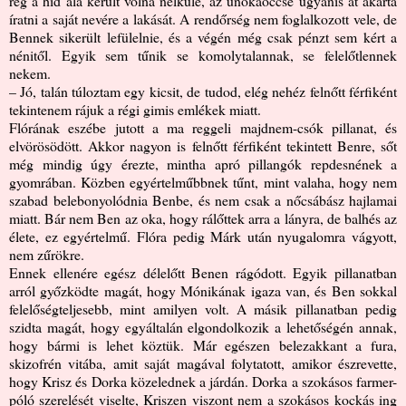
rég a híd alá került volna nélküle, az unokaöccse ugyanis át akarta
íratni a saját nevére a lakását. A rendőrség nem foglalkozott vele, de
Bennek sikerült lefülelnie, és a végén még csak pénzt sem kért a
nénitől. Egyik sem tűnik se komolytalannak, se felelőtlennek
nekem.
– Jó, talán túloztam egy kicsit, de tudod, elég nehéz felnőtt férfiként
tekintenem rájuk a régi gimis emlékek miatt.
Flórának eszébe jutott a ma reggeli majdnem-csók pillanat, és
elvörösödött. Akkor nagyon is felnőtt férfiként tekintett Benre, sőt
még mindig úgy érezte, mintha apró pillangók repdesnének a
gyomrában. Közben egyértelműbbnek tűnt, mint valaha, hogy nem
szabad belebonyolódnia Benbe, és nem csak a nőcsábász hajlamai
miatt. Bár nem Ben az oka, hogy rálőttek arra a lányra, de balhés az
élete, ez egyértelmű. Flóra pedig Márk után nyugalomra vágyott,
nem zűrökre.
Ennek ellenére egész délelőtt Benen rágódott. Egyik pillanatban
arról győzködte magát, hogy Mónikának igaza van, és Ben sokkal
felelőségteljesebb, mint amilyen volt. A másik pillanatban pedig
szidta magát, hogy egyáltalán elgondolkozik a lehetőségén annak,
hogy bármi is lehet köztük. Már egészen belezakkant a fura,
skizofrén vitába, amit saját magával folytatott, amikor észrevette,
hogy Krisz és Dorka közelednek a járdán. Dorka a szokásos farmer-
póló szerelését viselte, Kriszen viszont nem a szokásos kockás ing