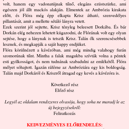
volt, hanem egy vadonatújnak tűnő, elegáns ezüstszürke, ami
egészen jól állt mackós alakján. Elmentek az Ambrózia kirakata
előtt, és Flóra még épp elkapta Krisz átható, szenvedélyes
pillantását, amit a mellette sétáló lányra vetett.
Ezek szerint jól sejtette, Krisz tényleg beleesett Dorkába. És bár
Dorkán elég nehezen lehetett kiigazodni, de Flórának volt egy olyan
sejtése, hogy a lánynak is tetszik Krisz. Talán ők szerencsésebbek
lesznek, és megkapják a saját happy endjüket.
Flóra körülnézett a kávézóban, ami még mindig valahogy furán
szomorúnak tűnt. Mintha a falak magukba szívták volna a péntek
esti gyilkosságot, és nem tudnának szabadulni az emlékétől. Flóra
mélyet sóhajtott. Igazán ráférne az Ambróziára egy kis boldogság.
Talán majd Dorkáról és Kriszről átragad egy kevés a kávézóra is.
Következő rész
Előző rész
Legyél az oldalam rendszeres olvasója, hogy soha ne maradj le az
új bejegyzésekről:
Feliratkozás
KEDVEZMÉNYES ELŐRENDELÉS: