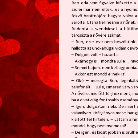
Ben oda sem figyelve kifizette a 
szülei már nem éltek, és a nyomo
fekvő barátnőjére hagyta volna a 
Sarolta. Utána kell néznie a nőnek, é
Bedobta a szendvicset a hűtőbe,
tárcsázta a nővére számát.
– Ben, ezer éve nem beszéltünk! –
hallotta az unokahúgai vidám csivit
– Dolgom volt – hazudta.
– Akárhogy is – mondta Julie –, hív
– Semmi bajom, nem kell aggódnia.
– Akkor ezt mondd el neki is!
– Oké – morogta Ben, leginkább
telefonált. – Julie, ismered Sáry Sar
A nővére, mielőtt férjhez ment, mo
ha a divatvilág fontosabb eseményei
– Igen, dolgoztam neki. De miért ér
valamilyen királylányos mese hang
kiáltott fel hirtelen. – Láttam a h
mondd, hogy nem nyomozol!
– De igen, és kicsit jobban is örül