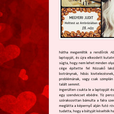
hátha megemlítik a rendőrök A
laptopját, és újra elkezdett kutatn
súgta, hogy nem lehet minden olyan 
cége építette fel Rózsakő lakóp
botránynak, hibás kivitelezésnek
problémának, vagy csak szimplán
talált semmit.
Ingerülten csukta le a laptopját é
egy szendvicset ebédre. Tíz percc
szórakozottan bámulta a falra sze
meglátta a képernyő alján futó rö
tudatta, hogy a bátyját késelték h