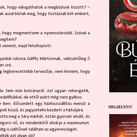
yok, hogy válogathatok a megbízások között? –
ak azzal bíztak meg, hogy tisztázzak két embert,
m, hogy megmentsem a nyomozóirodát. Szóval a
segíteni?
 semmit, majd felsóhajtott.
gyedüli rokona Gálffy Mártonnak, valószínűleg ő
an szó.
szág legkeresettebb tervezője, nem hinném, hogy
la. Sem más botrányról. Azt ugyan rebesgetik,
odellfiúkkal, de ettől azért még nem gyilkos.
 Ben. Előszedett egy házhozszállítós menüt a
MEGJELENT!
ok közül, és jegyzetelni kezdett a hátuljára.
ította meg a Sáry márkát. Aztán gyorsan elvált, és
Szigorú nő, és mindenkitől elvárja a maximumot.
ndig is üdítőnek találtam az egyenességét.
elték ezt olyan jól?