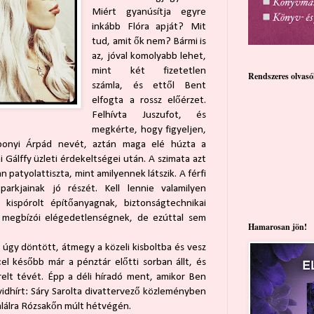
Miért gyanúsítja egyre
inkább Flóra apját? Mit
tud, amit ők nem? Bármi is
az, jóval komolyabb lehet,
mint két fizetetlen
Rendszeres olvas
számla, és ettől Bent
elfogta a rossz előérzet.
Felhívta Juszufot, és
megkérte, hogy figyeljen,
bonyi Árpád nevét, aztán maga elé húzta a
i Gálffy üzleti érdekeltségei után. A szimata azt
patyolattiszta, mint amilyennek látszik. A férfi
arkjainak jó részét. Kell lennie valamilyen
, kispórolt építőanyagnak, biztonságtechnikai
 megbízói elégedetlenségnek, de ezúttal sem
Hamarosan jön!
s úgy döntött, átmegy a közeli kisboltba és vesz
el később már a pénztár előtti sorban állt, és
relt tévét. Épp a déli híradó ment, amikor Ben
vidhírt: Sáry Sarolta divattervező közleményben
alálra Rózsakőn múlt hétvégén.