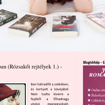
Blogtérkép - E
n (Rózsakői rejtélyek 1.) -
Ben hátradőlt a székében,
és kortyolt a kávéjából.
Nem tudta kiverni a
fejéből a főhadnagy
utolsó megjegyzését.