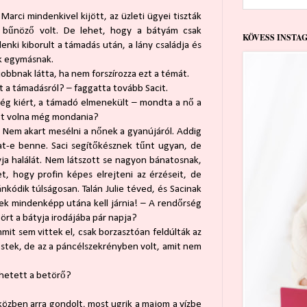
rci mindenkivel kijött, az üzleti ügyei tiszták
s bűnöző volt. De lehet, hogy a bátyám csak
KÖVESS INSTA
enki kiborult a támadás után, a lány családja és
ek egymásnak.
bbnak látta, ha nem forszírozza ezt a témát.
t a támadásról? – faggatta tovább Sacit.
ség kiért, a támadó elmenekült – mondta a nő a
ett volna még mondania?
. Nem akart mesélni a nőnek a gyanújáról. Addig
t-e benne. Saci segítőkésznek tűnt ugyan, de
tyja halálát. Nem látszott se nagyon bánatosnak,
et, hogy profin képes elrejteni az érzéseit, de
kódik túlságosan. Talán Julie téved, és Sacinak
ek mindenképp utána kell járnia! – A rendőrség
ört a bátyja irodájába pár napja?
mit sem vittek el, csak borzasztóan feldúlták az
estek, de az a páncélszekrényben volt, amit nem
lehetett a betörő?
közben arra gondolt, most ugrik a majom a vízbe