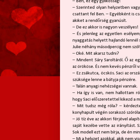
– Ben, ez egy gyilkosság!
– Szerinted olyan helyzetben vag
csattant fel Ben. – Egyébként is cs
akiket a rendőrség gyanúsít.
– De ez akkor is nagyon veszélyes!
– És jelenleg az egyetlen esélye
nyaggatás helyett hajlandó lennél 
Julie néhány másodpercig nem szólt
– Oké. Mit akarsz tudni?
– Mindent Sáry Saroltáról. Ő az e
az örököse. És nem kevés pénzről v
– Ez zsákutca, öcskös. Saci az or
szüksége lenne a bátyja pénzére.
– Talán anyagi nehézségei vannak.
– Ha így is van, nem hallottam ró
hogy Saci előszeretettel kikezd a m
– Mit tudsz még róla? – kérdezte
konyhapult végén sorakozó szórólap
– Jó tíz éve az akkori férjével alap
saját kezébe vette az irányítást. 
Sok modell ezt nem bírja, de én mi
– Mi a helyzet azokkal, akik nem vis