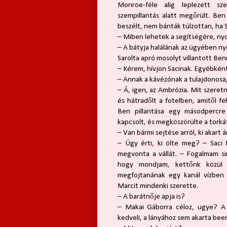
Monroe-féle alig leplezett sze
szempillantás alatt megőrült. Ben 
beszélt, nem bánták túlzottan, ha S
– Miben lehetek a segítségére, n
– A bátyja halálának az ügyében n
Sarolta apró mosolyt villantott Ben
– Kérem, hívjon Sacinak. Egyébként
– Annak a kávézónak a tulajdonosa,
– Á, igen, az Ambrózia. Mit szeret
és hátradőlt a fotelben, amitől fe
Ben pillantása egy másodpercre
kapcsolt, és megköszörülte a torká
– Van bármi sejtése arról, ki akart 
– Úgy érti, ki ölte meg? – Saci 
megvonta a vállát. – Fogalmam sin
hogy mondjam, kettőnk közül
megfojtanának egy kanál vízben
Marcit mindenki szerette.
– A barátnője apja is?
– Makai Gáborra céloz, ugye? A
kedveli, a lányához sem akarta bee