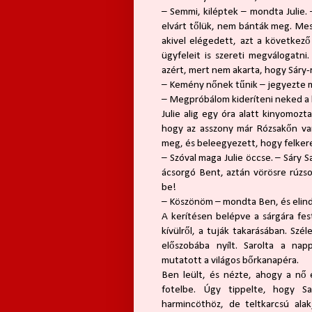
– Semmi, kiléptek – mondta Julie.
elvárt tőlük, nem bánták meg. Mess
akivel elégedett, azt a következő 
ügyfeleit is szereti megválogatni
azért, mert nem akarta, hogy Sáry
– Kemény nőnek tűnik – jegyezte 
– Megpróbálom kideríteni neked a 
Julie alig egy óra alatt kinyomozta
hogy az asszony már Rózsakőn van,
meg, és beleegyezett, hogy felker
– Szóval maga Julie öccse. – Sáry
ácsorgó Bent, aztán vörösre rúzsoz
be!
– Köszönöm – mondta Ben, és elind
A kerítésen belépve a sárgára fe
kívülről, a tuják takarásában. Szé
előszobába nyílt. Sarolta a napp
mutatott a világos bőrkanapéra.
Ben leült, és nézte, ahogy a nő 
fotelbe. Úgy tippelte, hogy S
harmincöthöz, de teltkarcsú alak