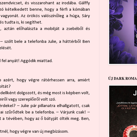
szendvicset, és visszarohant az irodába. Gálffy
zó kételkedett benne, hogy a férfi a kómában
vagyonát. Az örökös valószínűleg a húga, Sáry
s tudta is, ki segíthet.
 aztán előhalászta a mobilját a zsebéből és
 szólt bele a telefonba Julie, a háttérből Ben
elését.
d fel anyát! Aggódik miattad.
ÚJ DARK ROMA
 azért, hogy végre rátérhessen arra, amiért
oltát?
dellként dolgozott, és még most is képben volt,
ről vagy szereplőiről volt szó.
dekel? – Julie pár pillanatra elhallgatott, csak
jai szűrődtek be a telefonba. – Várjunk csak! –
írt a tévében, hogy az ő bátyját ölték meg. Ben,
hetnél, hogy végre van új megbízásom.