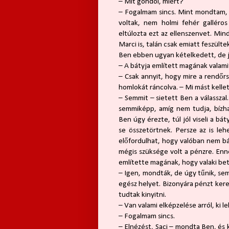
– Mit gondol, miért?
– Fogalmam sincs. Mint mondtam, Ma
voltak, nem holmi fehér galléro
eltúlozta ezt az ellenszenvet. Mind
Marci is, talán csak emiatt feszült
Ben ebben ugyan kételkedett, de jo
– A bátyja említett magának valami
– Csak annyit, hogy mire a rendőr
homlokát ráncolva. – Mi mást kell
– Semmit – sietett Ben a válasszal
semmiképp, amíg nem tudja, bízha
Ben úgy érezte, túl jól viseli a bá
se összetörtnek. Persze az is leh
előfordulhat, hogy valóban nem bán
mégis szüksége volt a pénzre. Enn
említette magának, hogy valaki bet
– Igen, mondták, de úgy tűnik, sem
egész helyet. Bizonyára pénzt ker
tudtak kinyitni.
– Van valami elképzelése arról, ki 
– Fogalmam sincs.
– Elnézést, Saci – mondta Ben, és 