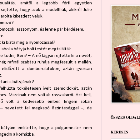
xualitás, amitől a legtöbb férfi egyetlen
sejtette, hogy azok a modellfiúk, akikről Julie
arolta kikezdett velük.
yomozó?
yomozok, asszonyom, és lenne pár kérdésem.
re.
 ki bízta meg a nyomozással?
 ahol a bátyja holttestét megtalálták.
ne tudni, Ben? – A nő lágyan ejtette ki a nevét,
hér, rafinál szabású ruhája megfeszült a mellén.
 elidőzött a domborulatokon, aztán gyorsan
t.
ártani a bátyjának?
felhúzta tökéletesen ívelt szemöldökét, aztán
cs. Marcinak nem voltak rosszakarói. Azt kell,
 ő volt a kedvesebb ember. Engem sokan
 ‒ nevetett fel megkapó őszinteséggel ‒, de
ÖSSZES OLDAL
 bátyám említette, hogy a polgármester nem
KERESÉS
ngedni a kórházba.