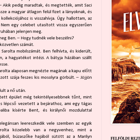
 – Akik pedig maradtak, és megtették, amit Saci
ze a magyar átlagon felül fizet a lányoknak, és
kollekciójához is visszahívja. Úgy hallottam, az
. Nem egy celebet utasított vissza egyszerűen
-ruhában jelenjen meg.
meg Ben. – Hogy tudnék vele beszélni?
közvetlen számát.
 Sarolta mobilszámát. Ben felhívta, és kiderült,
 a hagyatékot intézi. A bátyja házában szállt
esse.
 Sarolta alaposan megnézte magának a kapu előtt
ott szája feszes kis mosolyra görbült. – Jöjjön
ult a nő után.
stett épület még tekintélyesebbnek tűnt, mint
les lépcső vezetett a bejárathoz, ami egy tágas
aliba kísérte Bent, és királynői mozdulattal
elegánsan leereszkedik vele szemben az egyik
arolta közelebb van a negyvenhez, mint a
jából, búzaszőke hajából sütött az a Marilyn
FELFÖLDI REJ