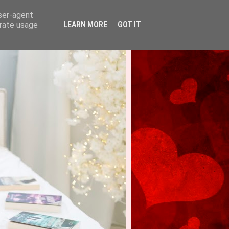
user-agent
erate usage
LEARN MORE
GOT IT