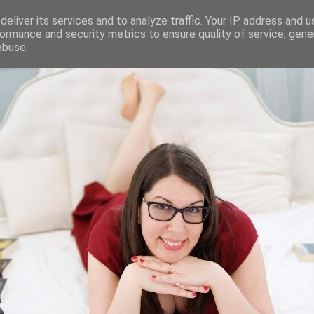
eliver its services and to analyze traffic. Your IP address and 
ormance and security metrics to ensure quality of service, gen
abuse.