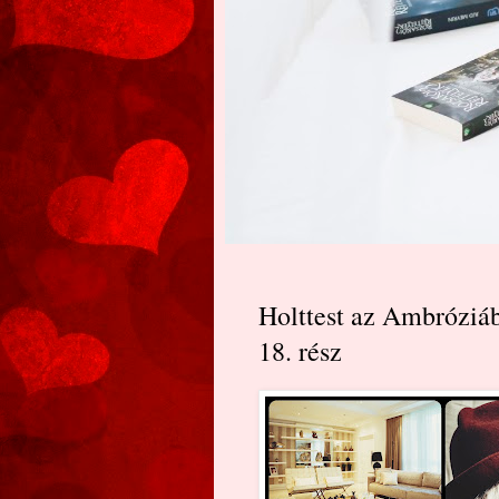
Holttest az Ambróziába
18. rész