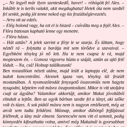
„– Ne legyél már ilyen szenteskedő, haver! ‒ röhögött fel Alex. ‒
Inkább te is keríts valakit, akit megdughatsz! Hetek óta nem szedtél
fel senkit, pedig jót tenne neked egy kis feszültséglevezetés.
– Arra ott az edzés.
– Elég bolond vagy, ha ezt el is hiszed – csóválta meg a fejét Alex. –
Flóra biztosan kapható lenne egy menetre.
– Flóra házas.
– Hát aztán? A jelek szerint a férje le se szarja. És láttam, hogy
néztél rá – folytatta a barátja mit sem törődve a szavaival. –
Egyébként tényleg jó nő lett. Ha te nem csapsz le rá, majd
megteszem én. – Gonosz vigyorra húzta a száját, aztán az ajtó felé
lódult. – Na, csá! Holnap találkozunk!
Ben rosszallóan nézett utána, majd leült a laptopja elé, de nem
tudott koncentrálni. Alexnek igaza van, tényleg túl feszült
mostanában. A nyomozóirodát fenyegető összeomlás nem hagyta
nyugodni, képtelen volt másra összpontosítani. Mikor is vitt utoljára
csajt az ágyába? Valamikor akkortájt, amikor Makai jóvoltából
elindult a lejtőn. Ben az egyik bárban szedte fel a lányt, aki szőke
volt és tüzes. A sok piától másra nem is nagyon emlékezett, még az
arcát sem tudta felidézni. Másnap, amikor dübörgő fejfájással
felébredt, a lány már elment. Szerencsére nem vitt el semmit, pedig
könnyedén kifoszthatta volna, amivel még Makainál is gyorsabban