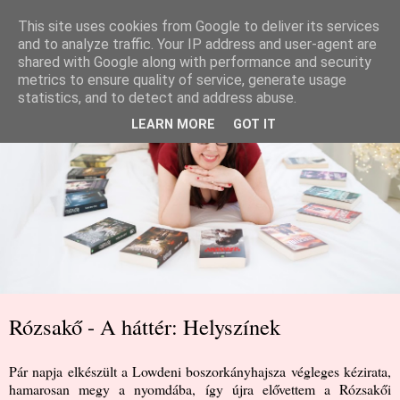
This site uses cookies from Google to deliver its services
and to analyze traffic. Your IP address and user-agent are
shared with Google along with performance and security
metrics to ensure quality of service, generate usage
statistics, and to detect and address abuse.
LEARN MORE
GOT IT
Rózsakő - A háttér: Helyszínek
Pár napja elkészült a Lowdeni boszorkányhajsza végleges kézirata,
hamarosan megy a nyomdába, így újra elővettem a Rózsakői