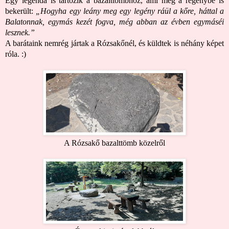
Egy legenda is tartozik a bazalttömbhöz, ami még a regénybe is
bekerült:
„Hogyha egy leány meg egy legény ráül a kőre, háttal a
Balatonnak, egymás kezét fogva, még abban az évben egymáséi
lesznek.”
A barátaink nemrég jártak a Rózsakőnél, és küldtek is néhány képet
róla. :)
A Rózsakő bazalttömb közelről