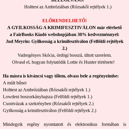
Holttest az Ambróziában (Rózsakői rejtélyek 1.)
ELŐRENDELHETŐ!
A GYILKOSSÁG A KRIMIFESZTIVÁLON
már elérhető
a FairBooks Kiadó webshopjában
30% kedvezménnyel:
Jud Meyrin: Gyilkosság a krimifesztiválon (Felföldi rejtélyek
2.)
Vadregényes Skócia, ördögi bosszú, tiltott szerelem.
Olvasd el, hogyan folytatódik Lottie és Hunter története!
Ha másra is kíváncsi vagy tőlem, olvass bele a regényeimbe:
A múlt bűnei
Holttest az Ambróziában (Rózsakői rejtélyek 1.)
Lowdeni boszorkányhajsza (Felföldi rejtélyek 1.)
Csontvázak a szekrényben (Rózsakői rejtélyek 2.)
Gyilkosság a krimifesztiválon (Felföldi rejtélyek 2.)
Mindegyik regény nyomtatott és elektronikus formában is