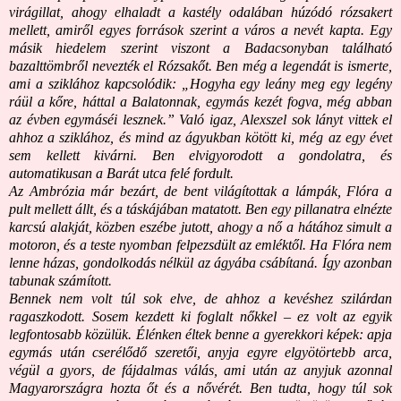
virágillat, ahogy elhaladt a kastély odalában húzódó rózsakert
mellett, amiről egyes források szerint a város a nevét kapta. Egy
másik hiedelem szerint viszont a Badacsonyban található
bazalttömbről nevezték el Rózsakőt. Ben még a legendát is ismerte,
ami a sziklához kapcsolódik: „Hogyha egy leány meg egy legény
ráül a kőre, háttal a Balatonnak, egymás kezét fogva, még abban
az évben egymáséi lesznek.” Való igaz, Alexszel sok lányt vittek el
ahhoz a sziklához, és mind az ágyukban kötött ki, még az egy évet
sem kellett kivárni. Ben elvigyorodott a gondolatra, és
automatikusan a Barát utca felé fordult.
Az Ambrózia már bezárt, de bent világítottak a lámpák, Flóra a
pult mellett állt, és a táskájában matatott. Ben egy pillanatra elnézte
karcsú alakját, közben eszébe jutott, ahogy a nő a hátához simult a
motoron, és a teste nyomban felpezsdült az emléktől. Ha Flóra nem
lenne házas, gondolkodás nélkül az ágyába csábítaná. Így azonban
tabunak számított.
Bennek nem volt túl sok elve, de ahhoz a kevéshez szilárdan
ragaszkodott. Sosem kezdett ki foglalt nőkkel – ez volt az egyik
legfontosabb közülük. Élénken éltek benne a gyerekkori képek: apja
egymás után cserélődő szeretői, anyja egyre elgyötörtebb arca,
végül a gyors, de fájdalmas válás, ami után az anyjuk azonnal
Magyarországra hozta őt és a nővérét. Ben tudta, hogy túl sok