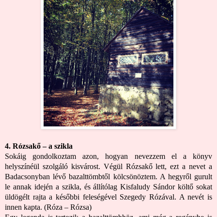
4. Rózsakő – a szikla
Sokáig gondolkoztam azon, hogyan nevezzem el a könyv
helyszínéül szolgáló kisvárost. Végül Rózsakő lett, ezt a nevet a
Badacsonyban lévő bazalttömbtől kölcsönöztem. A hegyről gurult
le annak idején a szikla, és állítólag Kisfaludy Sándor költő sokat
üldögélt rajta a későbbi feleségével Szegedy Rózával. A nevét is
innen kapta. (Róza – Rózsa)