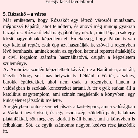
És egy kicsit távolabbról
5. Rózsakő – a város
Már említettem, hogy Rózsakőt egy létező városról mintáztam,
méghozzá Pápáról, ahol felnőttem, és ahová még mindig gyakran
hazajárok. Rózsakő tehát nagyjából úgy néz ki, mint Pápa, csak egy
kicsit nagyobbnak képzeltem el. Érdekesség, hogy Pápán is van
egy katonai reptér, csak épp azt használják is, szóval a regényben
lévő beruházás, aminek során az egykori katonai repteret átalakítják
a civil forgalom számára használhatóvá, csupán a képzeletem
szüleménye.
Az Ambrózia szintén képzeletbeli kávézó, de a Barát utca, ahol áll,
létezik. Ahogy sok más helyszín is. Például a Fő tér, a színes,
barokk épületekkel, ahol nem csak a regényben, hanem a
valóságban is szoktak koncerteket tartani. A tér egyik sarkán áll a
katolikus nagytemplom, ami szintén megjelenik a könyvben, egy
kulcsjelenet játszódik mellette.
A regényben fontos szerepet játszik a kastélypark, ami a valóságban
a Várkert nevet viseli, és egy csodaszép, zöldellő park, hatalmas
platánfákkal, sőt még egy gloriett is áll benne, ami a könyvben is
felbukkan. Sőt, az egyik számomra nagyon kedves rész játszódik
itt.