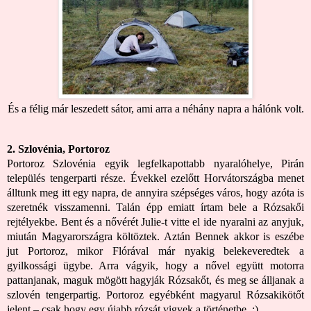
És a félig már leszedett sátor, ami arra a néhány napra a hálónk volt.
2. Szlovénia, Portoroz
Portoroz Szlovénia egyik legfelkapottabb nyaralóhelye, Pirán
település tengerparti része. Évekkel ezelőtt Horvátországba menet
álltunk meg itt egy napra, de annyira szépséges város, hogy azóta is
szeretnék visszamenni. Talán épp emiatt írtam bele a Rózsakői
rejtélyekbe. Bent és a nővérét Julie-t vitte el ide nyaralni az anyjuk,
miután Magyarországra költöztek. Aztán Bennek akkor is eszébe
jut Portoroz, mikor Flórával már nyakig belekeveredtek a
gyilkossági ügybe. Arra vágyik, hogy a nővel együtt motorra
pattanjanak, maguk mögött hagyják Rózsakőt, és meg se álljanak a
szlovén tengerpartig. Portoroz egyébként magyarul Rózsakikötőt
jelent – csak hogy egy újabb rózsát vigyek a történetbe. :)