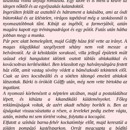
taszította volna anyagi romlásba. Egy időre el is ment a kedve az
idegen nőktől és az egyéjszakás kalandoktól.
Ingerülten felállt az asztaltól és hátrament a lakásába, ami az ósdi
bútorokkal és az ízléstelen, virágos tapétával még a szokásosnál is
nyomasztóbbnak tűnt. Kibújt az ingéből, a farmerjából, aztán
magára kapott egy tréningnadrágot és egy pólót. Futás után hátha
jobban megy a munka.
Pár perc alatt bemelegített, majd Gálffy háza felé vette az irányt. A
magas tölgyfákkal szegélyezett sétány nem volt messze a
belvárostól. Az út kétoldalán sorakozó, villa jellegű épületek múlt
század eleji hangulatot idéztek osztott táblás ablakaikkal és
kovácsoltvas kerítéseikkel. Ben lelassított egy halványsárgára festett
ház előtt, amit vastag sövény védett a bámészkodó tekintetek elől.
Csak az üres kocsibeálló és a sötéten tátongó emeleti ablakok
látszottak. Bárki is örökölt Gálffy után, még nem vette birtokba az
ingatlant.
A nyomozó körbenézett a néptelen utcában, majd a postaládához
lépett, és kihúzta a kikandikáló küldeményeket. Főleg
reklámújságok voltak, de azért akadt néhány boríték is. Ben az
újságokat visszacsúsztatta a résen, a leveleket pedig zsebre vágta,
aztán, mintha mi sem történt volna, folytatta a kocogást.
Elfutott a színház barna-fehér kockatömbje előtt, majd keresztül a
zölden pompázó kastélyparkon. Orrát megcsapta a bódító