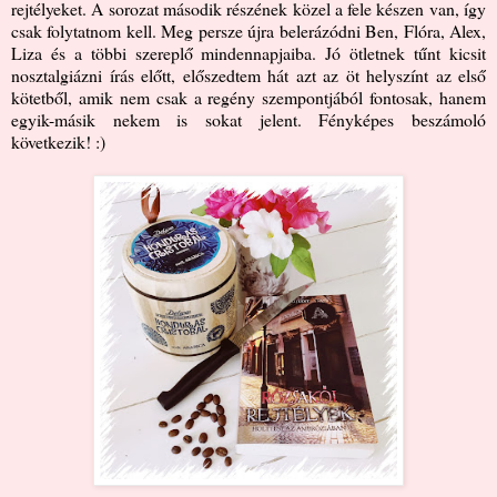
rejtélyeket. A sorozat második részének közel a fele készen van, így
csak folytatnom kell. Meg persze újra belerázódni Ben, Flóra, Alex,
Liza és a többi szereplő mindennapjaiba. Jó ötletnek tűnt kicsit
nosztalgiázni írás előtt, előszedtem hát azt az öt helyszínt az első
kötetből, amik nem csak a regény szempontjából fontosak, hanem
egyik-másik nekem is sokat jelent. Fényképes beszámoló
következik! :)