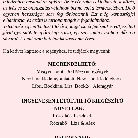
mindenben hasonlít az apjára. Az ír vér rajta is kiütközött: a nőzés,
az ivás és az önpusztítás valahogy benne volt a természetében. De ő
egyetlen házasságot sem fog tönkretenni! Ezt még kamaszfejjel
elhatározta, és azóta is tartotta magát a fogadalmához.
Vetett még egy pillantást Flórára, majd ismét futásnak eredt, ezúttal
jóval gyorsabb tempóra kapcsolva, így sem tudta azonban elűzni a
sóvárgást, amit szombati találkozásuk óta érzett.”
Ha kedvet kaptatok a regényhez, itt tudjátok megvenni:
MEGRENDELHETŐ:
Megyeri Judit - Jud Meyrin regények
NewLine kiadó nyomtatott
,
NewLine Kiadó ebook
Libri
,
Bookline
,
Líra
,
Book24
,
Álomgyár
INGYENESEN LETÖLTHETŐ KIEGÉSZÍTŐ
NOVELLÁK:
Rózsakő - Kezdetek
Rózsakő - Liza & Alex
BELEOLVASÓ: