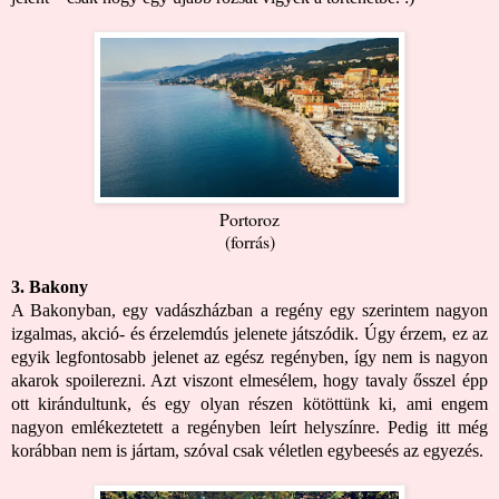
Portoroz
(
forrás
)
3. Bakony
A Bakonyban, egy vadászházban a regény egy szerintem nagyon
izgalmas, akció- és érzelemdús jelenete játszódik. Úgy érzem, ez az
egyik legfontosabb jelenet az egész regényben, így nem is nagyon
akarok spoilerezni. Azt viszont elmesélem, hogy tavaly ősszel épp
ott kirándultunk, és egy olyan részen kötöttünk ki, ami engem
nagyon emlékeztetett a regényben leírt helyszínre. Pedig itt még
korábban nem is jártam, szóval csak véletlen egybeesés az egyezés.