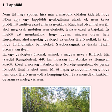
1. Lappföld
Nem túl nagy spoiler, hisz már a második oldalon kiderül, hogy
Flóra apja egy lappföldi gyalogtúrára utazik el, nem kevés
problémát zúdítva ezzel a lánya nyakába. Ráadásul olyan helyen jár,
ahol még csak mobilon sem elérhető, tetőzve ezzel a bajokat. És
mielőtt azt mondanátok, hogy ugyan, nincsen olyan hely
Európában, ahol napokig gyalogol az ember térerő nélkül, ki kell,
hogy ábrándítsalak benneteket. Svédországnak az északi részén
bizony van ilyen
Ez egy gyalogtúra útvonal, aminek a magyar neve a Királyok útja
(svédül Kungsleden). 440 km hosszan fut Abisko és Hemavan
között, közel a norvég határhoz és a Norvég-tengerhez, de persze
rövidebb túrát is lehet tenni. Mi öt napig gyalogoltunk úgy, hogy
nem csak térerő nem volt a kempingekben és a menedékházakban,
de áram és meleg víz sem.