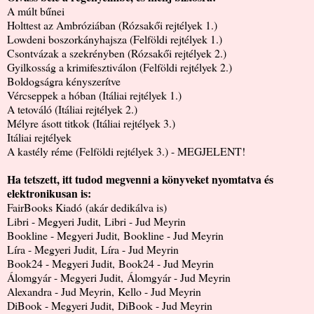
A múlt bűnei
Holttest az Ambróziában (Rózsakői rejtélyek 1.)
Lowdeni boszorkányhajsza (Felföldi rejtélyek 1.)
Csontvázak a szekrényben (Rózsakői rejtélyek 2.)
Gyilkosság a krimifesztiválon (Felföldi rejtélyek 2.)
Boldogságra kényszerítve
Vércseppek a hóban (Itáliai rejtélyek 1.)
A tetováló (Itáliai rejtélyek 2.)
Mélyre ásott titkok (Itáliai rejtélyek 3.)
Itáliai rejtélyek
A kastély réme (Felföldi rejtélyek 3.) - MEGJELENT!
Ha tetszett, itt tudod megvenni a könyveket nyomtatva és
elektronikusan is:
FairBooks Kiadó
(akár dedikálva is)
Libri - Megyeri Judit
,
Libri - Jud Meyrin
Bookline - Megyeri Judit
,
Bookline - Jud Meyrin
Líra - Megyeri Judit
,
Líra - Jud Meyrin
Book24 - Megyeri Judit
,
Book24 - Jud Meyrin
Álomgyár - Megyeri Judit
,
Álomgyár - Jud Meyrin
Alexandra - Jud Meyrin
,
Kello - Jud Meyrin
DiBook - Megyeri Judit
,
DiBook - Jud Meyrin