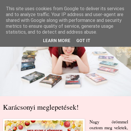
This site uses cookies from Google to deliver its services
and to analyze traffic. Your IP address and user-agent are
shared with Google along with performance and security
metrics to ensure quality of service, generate usage
statistics, and to detect and address abuse.
LEARN MORE
GOT IT
Karácsonyi meglepetések!
Nagy örömmel
osztom meg veletek,