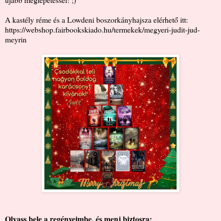
A kastély réme és a Lowdeni boszorkányhajsza elérhető itt:
https://webshop.fairbookskiado.hu/termekek/megyeri-judit-jud-
meyrin
Olvass bele a regényeimbe, és menj biztosra: