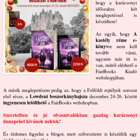
hogy a karácsonyi
időszakra két
meglepetéssel is
készültem!
A
Az egyik, hogy
kastély réme e-
könyv
re nem kell
tovább várni,
ugyanis már itt is
van, mától elérhető a
FairBooks Kiadó
webshopjában.
A másik meglepetésem pedig az, hogy a Felföldi rejtélyek sorozat
Lowdeni boszorkányhajsza
első része, a
december 24-26. között
ingyenesen letölthető
a FairBooks webshopban.
Szeretetben és jó olvasnivalókban gazdag karácsonyi
ünnepeket kívánok nektek!
És érdemes figyelni a blogot, mert szilveszterre is készülök egy
újabb meglepetéssel! ;)