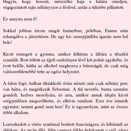
Hagyta, hogy hosszú, mézszőke haja a hátára omoljon,
végigszántott rajta néhányszor a fésűvel, aztán a tükörbe pillantott.
Ez annyira nem ő!
Sokkal jobban érezte magát farmerban, pólóban, Emma után
rohangálva a játszótéren. De egy kis szerepjátékba igazán nem hal
bele!
Kicsit remegett a gyomra, amikor felhúzta a lábára a tűsarkú
szandált. Bort töltött az éjjeli szekrényen lévő két pohár egyikébe, és
ivott belőle, hátha az alkohol meghozza a bátorságát, de csak még
valószerűtlenebbé tette az egész helyzetet.
A falon lógó, halkan tiktakkoló órára nézett; már csak néhány perc
van hátra, és megérkezik Sebastian. A fiú nevetős, barna szemére
gondolt, kedves mosolyára, és arra, amikor annak idején kicsit
szégyenlősen megszólította, és elhívta randizni. Ezer éve ismerik
egymást, semmi gond nem lesz! Ez is ugyanolyan, mint az összes
többi alkalom.
Lereszkedett a vörös szaténnal borított franciaágyra, és kibámult az
ablakon. Az utcán álló, félig csupasz fákba belekapott a szél, sárga