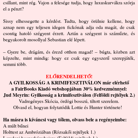
csillant, mint rég. Vajon a felesége tudja, hogy luxuskurvákra szórja
el a pénzt?
Sissy elhessegette a kérdést. Tudta, hogy örülnie kellene, hogy
aznap nem egy teljesen idegen fickónak adja oda magát, de csak
csontig hatoló szégyent érzett. Aztán a szégyent is száműzte, és
begyakorolt mosollyal Sebastian elé lépett.
‒ Gyere be, drágám, és érezd otthon magad! ‒ búgta, közben azt
képzelte, mint mindig: hogy ez csak egy egyszerű szerepjáték,
semmi több.
ELŐRENDELHETŐ!
A GYILKOSSÁG A KRIMIFESZTIVÁLON
már elérhető
a FairBooks Kiadó webshopjában
30% kedvezménnyel:
Jud Meyrin: Gyilkosság a krimifesztiválon (Felföldi rejtélyek 2.)
Vadregényes Skócia, ördögi bosszú, tiltott szerelem.
Olvasd el, hogyan folytatódik Lottie és Hunter története!
Ha másra is kíváncsi vagy tőlem, olvass bele a regényeimbe:
A múlt bűnei
Holttest az Ambróziában (Rózsakői rejtélyek 1.)
Lowdeni boszorkányhajsza (Felföldi rejtélyek 1.)