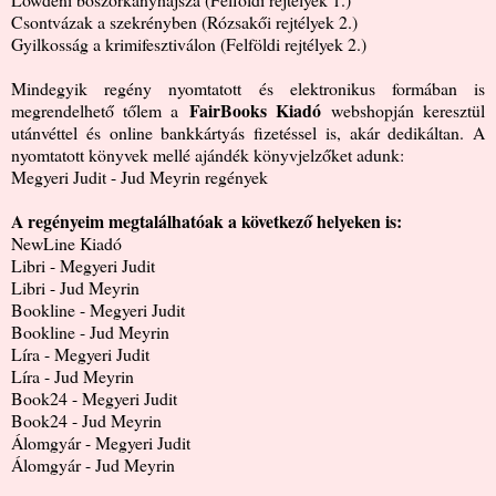
Csontvázak a szekrényben (Rózsakői rejtélyek 2.)
Gyilkosság a krimifesztiválon (Felföldi rejtélyek 2.)
Mindegyik regény nyomtatott és elektronikus formában is
FairBooks Kiadó
megrendelhető tőlem a
webshopján keresztül
utánvéttel és online bankkártyás fizetéssel is, akár dedikáltan. A
nyomtatott könyvek mellé ajándék könyvjelzőket adunk:
Megyeri Judit - Jud Meyrin regények
A regényeim megtalálhatóak a következő helyeken is:
NewLine Kiadó
Libri - Megyeri Judit
Libri - Jud Meyrin
Bookline - Megyeri Judit
Bookline - Jud Meyrin
Líra - Megyeri Judit
Líra - Jud Meyrin
Book24 - Megyeri Judit
Book24 - Jud Meyrin
Álomgyár - Megyeri Judit
Álomgyár - Jud Meyrin