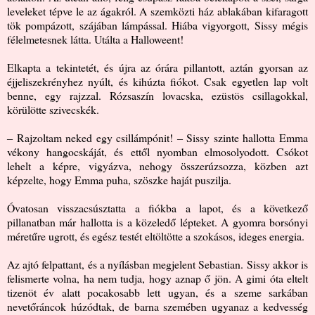
leveleket tépve le az ágakról. A szemközti ház ablakában kifaragott
tök pompázott, szájában lámpással. Hiába vigyorgott, Sissy mégis
félelmetesnek látta. Utálta a Halloweent!
Elkapta a tekintetét, és újra az órára pillantott, aztán gyorsan az
éjjeliszekrényhez nyúlt, és kihúzta fiókot. Csak egyetlen lap volt
benne, egy rajzzal. Rózsaszín lovacska, ezüstös csillagokkal,
körülötte szivecskék.
‒ Rajzoltam neked egy csillámpónit! ‒ Sissy szinte hallotta Emma
vékony hangocskáját, és ettől nyomban elmosolyodott. Csókot
lehelt a képre, vigyázva, nehogy összerúzsozza, közben azt
képzelte, hogy Emma puha, szöszke haját puszilja.
Óvatosan visszacsúsztatta a fiókba a lapot, és a következő
pillanatban már hallotta is a közeledő lépteket. A gyomra borsónyi
méretűre ugrott, és egész testét eltöltötte a szokásos, ideges energia.
Az ajtó felpattant, és a nyílásban megjelent Sebastian. Sissy akkor is
felismerte volna, ha nem tudja, hogy aznap ő jön. A gimi óta eltelt
tizenöt év alatt pocakosabb lett ugyan, és a szeme sarkában
nevetőráncok húzódtak, de barna szemében ugyanaz a kedvesség