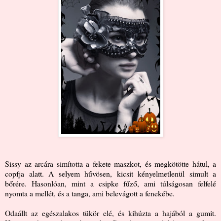
Sissy az arcára simította a fekete maszkot, és megkötötte hátul, a
copfja alatt. A selyem hűvösen, kicsit kényelmetlenül simult a
bőrére. Hasonlóan, mint a csipke fűző, ami túlságosan felfelé
nyomta a mellét, és a tanga, ami belevágott a fenekébe.
Odaállt az egészalakos tükör elé, és kihúzta a hajából a gumit.